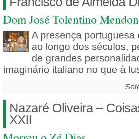
Francisco de Almeida D
Dom José Tolentino Mendonç
A presença portuguesa 
ao longo dos séculos, 
de grandes personalida
imaginário italiano no que à l
Set
Nazaré Oliveira – Coisa
XXII
Morreu o Zé Dias